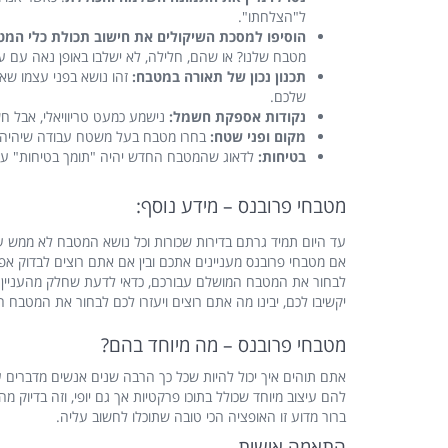
ל"הצלחתו".
הוסיפו למסכת השיקולים את חישוב תכולת כלי המט
מטבח שלנו? או שהם, חלילה, לא ישלבו באופן נאה עם 
תכנון נכון של תאורה במטבח:
זהו נושא בפני עצמו שא
שלכם.
נקודות אספקת חשמל:
נישמע כמעט טריוויאלי, אבל 
מקום ופני שטח:
בחרו מטבח בעל משטח עבודה שיהיה לכ
בטיחות:
לדאוג שהמטבח החדש יהיה "תומך בטיחות" על 
מטבחי פרובנס – מידע נוסף:
עד היום תמיד גרתם בדירות שכורות וכל נושא המטבח לא ממש ע
אם מטבחי פרובנס מעניינים אתכם ובין אם אתם רוצים לבדוק אפ
לבחור את המטבח המושלם עבורכם, כדאי לדעת שחלק מהעניין זה
יקשיבו לכם, יבינו מה אתם רוצים ויעזרו לכם לבחור את המטבח 
מטבחי פרובנס – מה מיוחד בהם?
אתם תוהים איך יכול להיות שכל כך הרבה שנים אנשים מדברים ע
להם עיצוב מיוחד שכולל בתוכו פרקטיות אך גם יופי, וזה בדי
ברור מדוע זו האופציה הכי טובה שתוכלו לחשוב עליה.
התאמה אישית