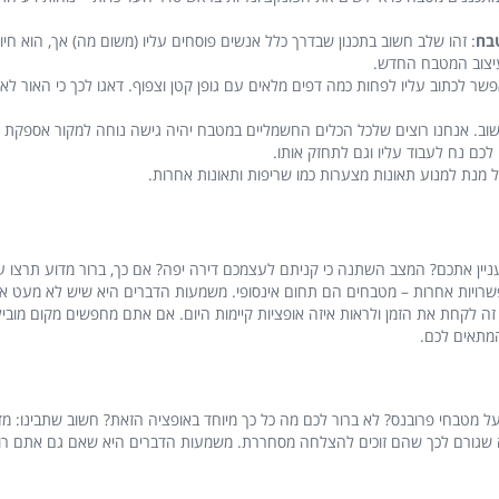
בח
: זהו שלב חשוב בתכנון שבדרך כלל אנשים פוסחים עליו (משום מה) אך, הוא חיונ
עיצוב המטבח החדש.
פשר לכתוב עליו לפחות כמה דפים מלאים עם גופן קטן וצפוף. דאגו לכך כי האור ל
חשוב. אנחנו רוצים שלכל הכלים החשמליים במטבח יהיה גישה נוחה למקור אספ
ם נח לעבוד עליו וגם לתחזק אותו.
מנת למנוע תאונות מצערות כמו שריפות ותאונות אחרות.
ניין אתכם? המצב השתנה כי קניתם לעצמכם דירה יפה? אם כך, ברור מדוע תרצו ע
שרויות אחרות – מטבחים הם תחום אינסופי. משמעות הדברים היא שיש לא מעט אפש
 לקחת את הזמן ולראות איזה אופציות קיימות היום. אם אתם מחפשים מקום מוביל
המתאים לכם.
ל מטבחי פרובנס? לא ברור לכם מה כל כך מיוחד באופציה הזאת? חשוב שתבינו: מד
וק מה שגורם לכך שהם זוכים להצלחה מסחררת. משמעות הדברים היא שאם גם אתם ר