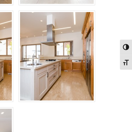
מתג ניגודיות גבוהה
מתג גודל גופן